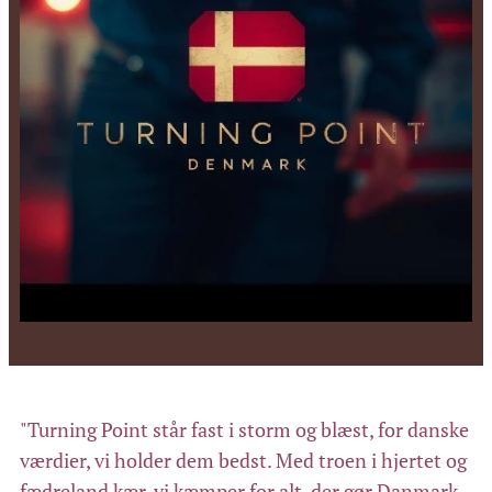
"Turning Point står fast i storm og blæst, for danske
værdier, vi holder dem bedst. Med troen i hjertet og
fædreland kær, vi kæmper for alt, der gør Danmark