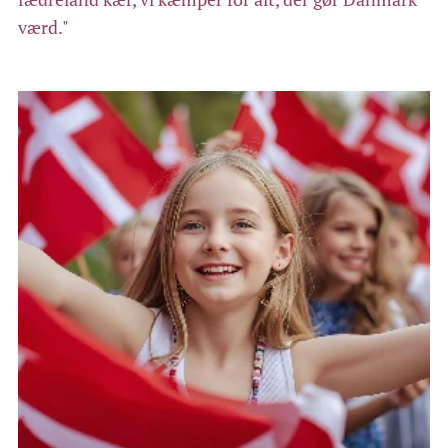
værd."